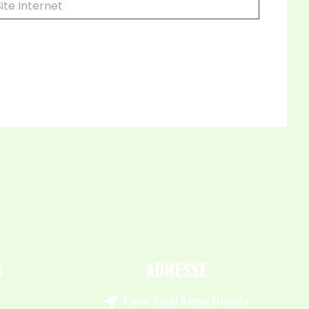
rnet
S
ADRESSE
Face Sipal Akwa Douala