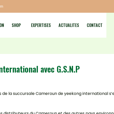
om
ON
SHOP
EXPERTISES
ACTUALITES
CONTACT
ternational avec G.S.N.P
rs de la succursale Cameroun de yeekong international s’
 distributeurs du Cameroun et des autres pays environna