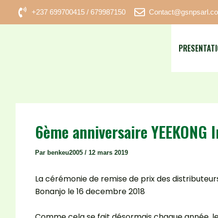
Aller
Navigation
+237 699700415 / 679987150
Contact@gsnpsarl.c
au
des
contenu
articles
PRESENTATI
6ème anniversaire YEEKONG In
Par
benkeu2005
/
12 mars 2019
La cérémonie de remise de prix des distributeu
Bonanjo le 16 decembre 2018
Comme cela se fait désormais chaque année, les