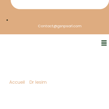
Contact@gsnpsarl.com
Me
GONADERMA CAPSULES
Accueil
/
Dr lesim
/ Gonaderma Capsules