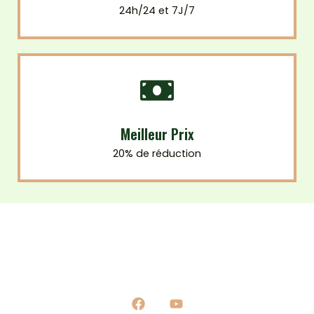
24h/24 et 7J/7
Meilleur Prix
20% de réduction
Nous sommes une marque déposé expert dans la
distribution des produits de santé naturel.