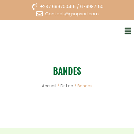
Aller
+237 699700415 / 679987150
au
Contact@gsnpsarl.com
contenu
Me
BANDES
Accueil
/
Dr Lee
/ Bandes