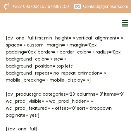
Aller
+237 699700415 / 679987150
Contact@gsnpsarl.com
au
contenu
Me
[av_one_full first min_height= » vertical_alignment= »
space= » custom_margin= » margin=’0px’
padding=’0px’ border= » border_color= » radius=’0px’
background_color= » src= »
background_position=’top left’
background_repeat=’no-repeat’ animation= »
mobile_breaking= » mobile_display= »]
[av_productgrid categories=’23’ columns=’3′ items=’9′
wc_prod_visible= » wc_prod_hidden= »
wc_prod_featured= » offset=’0′ sort=’dropdown’
paginate=’yes’]
[/av_one_full]